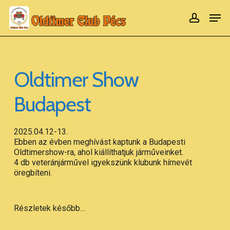
Ugrás
Men
számla
a
Menü
fő
bezár
tartalomra
Oldtimer Show
Budapest
2025.04.12-13.
Ebben az évben meghívást kaptunk a Budapesti
Oldtimershow-ra, ahol kiállíthatjuk járműveinket.
4 db veteránjárművel igyekszünk klubunk hírnevét
öregbíteni.
Részletek később…