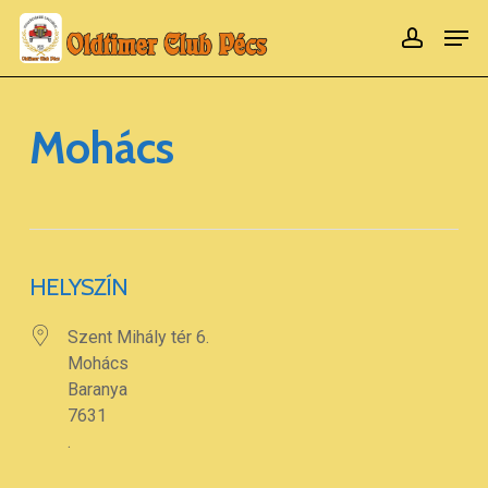
Ugrás
Men
számla
a
Menü
fő
bezár
tartalomra
Mohács
HELYSZÍN
Szent Mihály tér 6.
Mohács
Baranya
7631
.