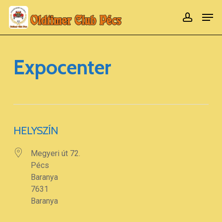
Ugrás
Men
számla
a
Menü
fő
bezár
tartalomra
Expocenter
HELYSZÍN
Megyeri út 72.
Pécs
Baranya
7631
Baranya